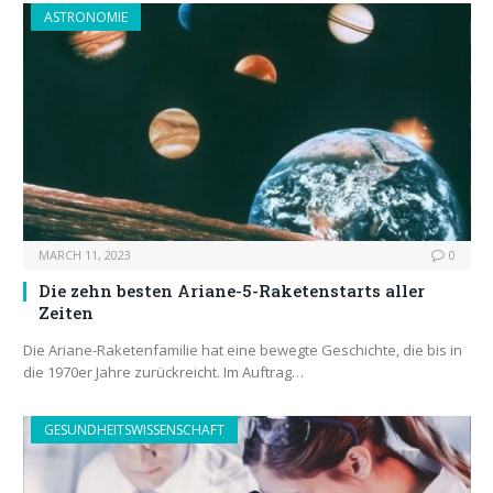
ASTRONOMIE
MARCH 11, 2023
0
Die zehn besten Ariane-5-Raketenstarts aller
Zeiten
Die Ariane-Raketenfamilie hat eine bewegte Geschichte, die bis in
die 1970er Jahre zurückreicht. Im Auftrag…
GESUNDHEITSWISSENSCHAFT