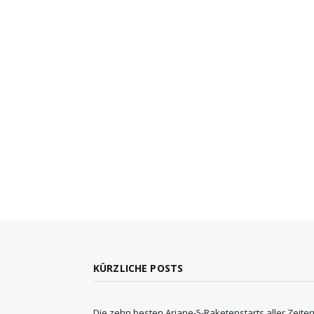
KÜRZLICHE POSTS
Die zehn besten Ariane-5-Raketenstarts aller Zeite