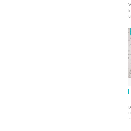
W
I
u
D
u
e