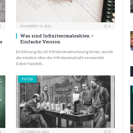
0
NOVEMBER 19, 2022
0
Was sind Infinitesimalzahlen –
cs
Einfache Version
Einführung Als ich Infinitesimalrechnung lernte, wurde
die intuitive Idee der Infinitesimalzahl verwendet.
Dabei handelt…
PHYSIK
0
OCTOBER 25, 2022
0